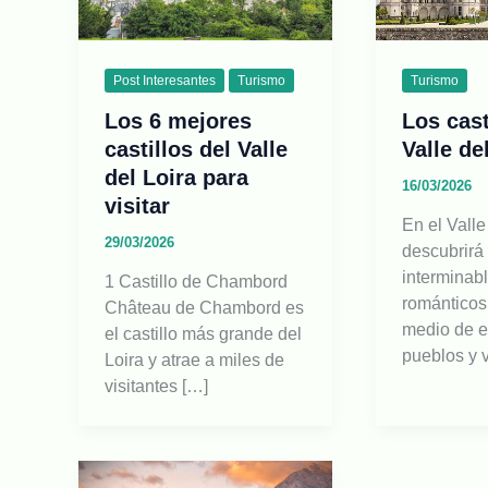
Post Interesantes
Turismo
Turismo
Los 6 mejores
Los cast
castillos del Valle
Valle de
del Loira para
16/03/2026
visitar
En el Valle
29/03/2026
descubrirá
interminabl
1 Castillo de Chambord
románticos
Château de Chambord es
medio de 
el castillo más grande del
pueblos y 
Loira y atrae a miles de
visitantes […]