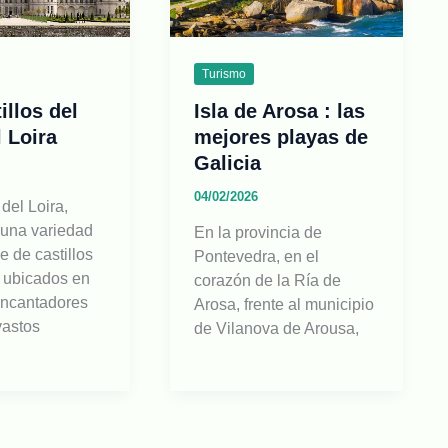
Turismo
illos del
Isla de Arosa : las
l Loira
mejores playas de
Galicia
04/02/2026
 del Loira,
 una variedad
En la provincia de
e de castillos
Pontevedra, en el
 ubicados en
corazón de la Ría de
encantadores
Arosa, frente al municipio
vastos
de Vilanova de Arousa,